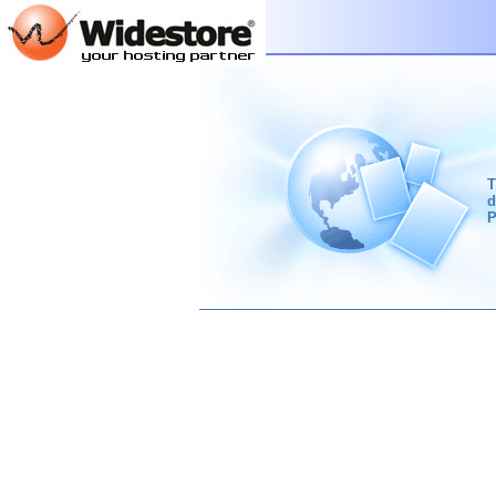
T
d
P